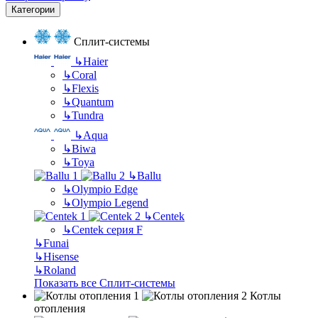
Категории
Сплит-системы
↳
Haier
↳
Coral
↳
Flexis
↳
Quantum
↳
Tundra
↳
Aqua
↳
Biwa
↳
Toya
↳
Ballu
↳
Olympio Edge
↳
Olympio Legend
↳
Centek
↳
Centek серия F
↳
Funai
↳
Hisense
↳
Roland
Показать все Сплит-системы
Котлы
отопления